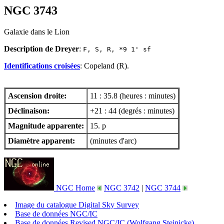
NGC 3743
Galaxie dans le Lion
Description de Dreyer
:
F, S, R, *9 1' sf
Identifications croisées
: Copeland (R).
Ascension droite:
11 : 35.8 (heures : minutes)
Déclinaison:
+21 : 44 (degrés : minutes)
Magnitude apparente:
15. p
Diamètre apparent:
(minutes d'arc)
NGC Home
NGC 3742
|
NGC 3744
Image du catalogue Digital Sky Survey
Base de données NGC/IC
Base de données Revised NGC/IC (Wolfgang Steinicke)